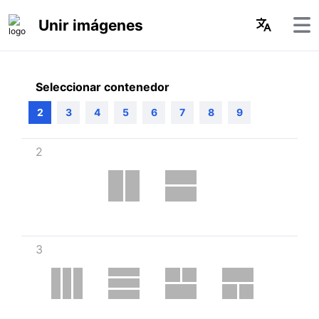
Unir imágenes
Seleccionar contenedor
2
3
4
5
6
7
8
9
2
3